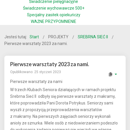
Świadczenie pielęgnacyjne
Świadczenie wychowawcze 500+
Specjalny zasiłek opiekuńczy
WAŻNE PRZYPOMNIENIE
Jesteś tutaj:
Start
PROJEKTY
SREBRNA SIEĆ II
Pierwsze warsztaty 2023 za nami.
Pierwsze warsztaty 2023 za nami.
Opublikowano: 25 styczeń 2023
Pierwsze warsztaty za nami
W trzech Klubach Seniora działających w ramach projektu
Srebrna Sieć II odbyły się pierwsze warsztaty z makramy,
które poprowadziła Pani Dorota Potrykus. Seniorzy sami
wyszli z propozycją przeprowadzenia warsztatów
z makramy. Na pierwszych zajęciach seniorzy wykonali
anioły ze sznurka. Wiele osób z niedowierzaniem podeszło
do wykonania zadania ponieważ nie wierzyli we własne