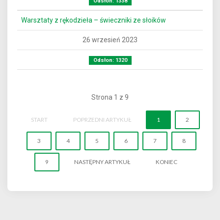
Odsłon: 1338
Warsztaty z rękodzieła – świeczniki ze słoików
26 wrzesień 2023
Odsłon: 1320
Strona 1 z 9
START
POPRZEDNI ARTYKUŁ
1
2
3
4
5
6
7
8
9
NASTĘPNY ARTYKUŁ
KONIEC