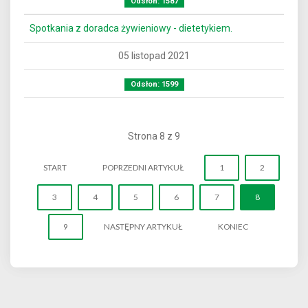
Odsłon: 1587
Spotkania z doradca żywieniowy - dietetykiem.
05 listopad 2021
Odsłon: 1599
Strona 8 z 9
START
POPRZEDNI ARTYKUŁ
1
2
3
4
5
6
7
8
9
NASTĘPNY ARTYKUŁ
KONIEC