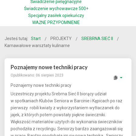
Świadczenie pielęgnacyjne
Świadczenie wychowawcze 500+
Specjalny zasiłek opiekuńczy
WAŻNE PRZYPOMNIENIE
Jesteś tutaj:
Start
PROJEKTY
SREBRNA SIEĆ II
Karnawałowe warsztaty kulinarne
Poznajemy nowe techniki pracy
Opublikowano: 06 sierpień 2023
Poznajemy nowe techniki pracy
Uczestniczy projektu Srebrna Sieć II biorący udział
w spotkaniach Klubów Seniora w Barcinie i Kępicach po raz
pierwszy robili kwiaty z wykorzystaniem wytłaczanek do
jajek, z których potem powstały piękne świeczniki.
Większość materiałów użytych do wykonania świeczników
pochodziła z recyclingu. Seniorzy bardzo zaangażowali się
w pracę. Bardzo spodobała im się nowa technika . Seniorzy