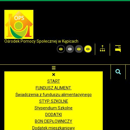
Ośrodek Pomocy Społecznej w Kępicach
START
FUNDUSZ ALIMENT.
Świadczenia z funduszu alimentacyjnego
STYP. SZKOLNE
Stypendium Szkolne
DODATKI
BON CIEPŁOWNICZY
Dodatek mieszkaniowy