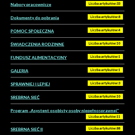
Liczba artykułów:33
Nabory pracownicze
Liczba artykułów:8
Dokumenty do pobrania
Liczba artykułów:4
POMOC SPOŁECZNA
Liczba artykułów:10
ŚWIADCZENIA RODZINNE
Liczba artykułów:1
FUNDUSZ ALIMENTACYJNY
Liczba artykułów:1
GALERIA
Liczba artykułów:3
SPRAWNIEJ I LEPIEJ
Liczba artykułów:10
SREBRNA SIEĆ
Program „Asystent osobisty osoby niepełnosprawnej”
Liczba artykułów:11
Liczba artykułów:88
SREBRNA SIEĆ II