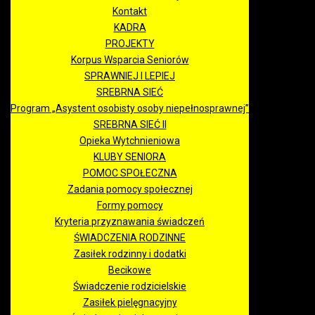
Kontakt
KADRA
PROJEKTY
Korpus Wsparcia Seniorów
SPRAWNIEJ I LEPIEJ
SREBRNA SIEĆ
Program „Asystent osobisty osoby niepełnosprawnej”
SREBRNA SIEĆ II
Opieka Wytchnieniowa
KLUBY SENIORA
POMOC SPOŁECZNA
Zadania pomocy społecznej
Formy pomocy
Kryteria przyznawania świadczeń
ŚWIADCZENIA RODZINNE
Zasiłek rodzinny i dodatki
Becikowe
Świadczenie rodzicielskie
Zasiłek pielęgnacyjny