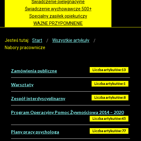
Świadczenie pielęgnacyjne
Świadczenie wychowawcze 500+
Specjalny zasiłek opiekuńczy
WAŻNE PRZYPOMNIENIE
Jesteś tutaj:
Start
Wszystkie artykuły
Nabory pracownicze
Liczba artykułów:13
Zamówienia publiczne
Liczba artykułów:1
Warsztaty
Liczba artykułów:8
Zespół interdyscyplinarny
Program Operacyjny Pomoc Żywnościowa 2014 – 2020
Liczba artykułów:45
Liczba artykułów:77
Plany pracy psychologa